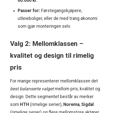
60.000 kr
.
Passer for:
Førstegangskjøpere,
utleieboliger, eller de med trang økonomi
som gjør monteringen selv.
Valg 2: Mellomklassen –
kvalitet og design til rimelig
pris
For mange representerer mellomklassen det
best balanserte valget
mellom pris, kvalitet og
design. Dette segmentet består av merker
som
HTH
(rimelige serier),
Norema
,
Sigdal
(rimelige serier) og flere mellomstore aktører.