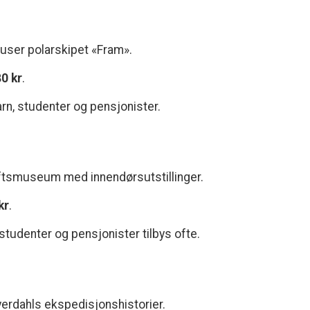
ser polarskipet «Fram».
0 kr
.
barn, studenter og pensjonister.
tsmuseum med innendørsutstillinger.
kr
.
 studenter og pensjonister tilbys ofte.
erdahls ekspedisjonshistorier.