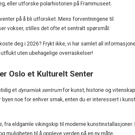
eg, eller utforske polarhistorien på Frammuseet.
enter på å bli utforsket. Mens forventningene til
r vokser, stilles det ofte et sentralt spørsmål:
ste deg i 2026? Frykt ikke, vi har samlet all informasjon
e utflukt uten ubehagelige overraskelser!
r Oslo et Kulturelt Senter
tidig et
dynamisk sentrum
for kunst, historie og vitenskap
byen noe for enhver smak, enten du er interessert i kunst
, fra eldgamle vikingskip til moderne kunstinstallasjoner. 
g muligheten til å oppleve verden på en ny måte.