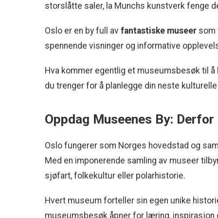
storslåtte saler, la Munchs kunstverk fenge d
Oslo er en by full av
fantastiske museer
som v
spennende visninger og informative opplevelse
Hva kommer egentlig et museumsbesøk til å ko
du trenger for å planlegge din neste kulturell
Oppdag Museenes By: Derfor e
Oslo fungerer som Norges hovedstad og sam
Med en imponerende samling av museer tilbyr 
sjøfart, folkekultur eller polarhistorie.
Hvert museum forteller sin egen unike historie
museumsbesøk åpner for læring, inspirasjon o