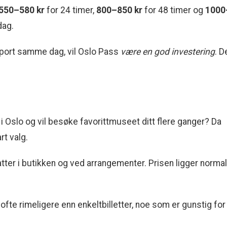
550–580 kr
for 24 timer,
800–850 kr
for 48 timer og
1000
dag.
sport samme dag, vil Oslo Pass
være en god investering
. D
i Oslo og vil besøke favorittmuseet ditt flere ganger? Da
t valg.
atter i butikken og ved arrangementer. Prisen ligger normal
fte rimeligere enn enkeltbilletter, noe som er gunstig for