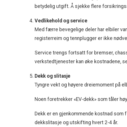
betydelig utgift. Å sjekke flere forsikrings
Vedlikehold og service
Med færre bevegelige deler har elbiler van
registerreim og tennplugger er ikke nødve
Service trengs fortsatt for bremser, cha
verkstedtjenester kan øke kostnadene, se
Dekk og slitasje
Tyngre vekt og høyere dreiemoment på elbi
Noen foretrekker «EV-dekk» som tåler høy v
Dekk er en gjenkommende kostnad som fort
dekkslitasje og utskifting hvert 2-4 år.