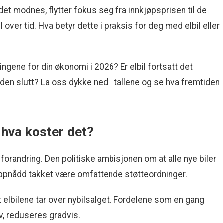
et modnes, flytter fokus seg fra innkjøpsprisen til de
l over tid. Hva betyr dette i praksis for deg med elbil eller
ingene for din økonomi i 2026? Er elbil fortsatt det
ioden slutt? La oss dykke ned i tallene og se hva fremtiden
 hva koster det?
l forandring. Den politiske ambisjonen om at alle nye biler
oppnådd takket være omfattende støtteordninger.
at elbilene tar over nybilsalget. Fordelene som en gang
v, reduseres gradvis.