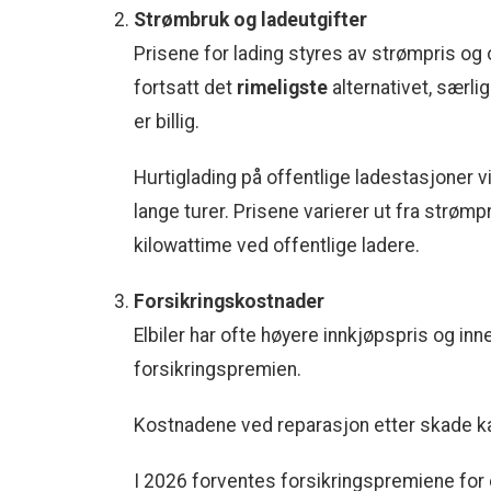
Strømbruk og ladeutgifter
Prisene for lading styres av strømpris og
fortsatt det
rimeligste
alternativet, særli
er billig.
Hurtiglading på offentlige ladestasjoner 
lange turer. Prisene varierer ut fra strømpr
kilowattime ved offentlige ladere.
Forsikringskostnader
Elbiler har ofte høyere innkjøpspris og in
forsikringspremien.
Kostnadene ved reparasjon etter skade ka
I 2026 forventes forsikringspremiene for e