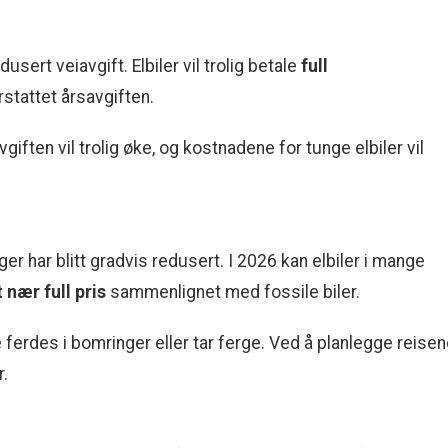
edusert veiavgift. Elbiler vil trolig betale
full
rstattet årsavgiften.
vgiften vil trolig øke, og kostnadene for tunge elbiler vil
ger har blitt gradvis redusert. I 2026 kan elbiler i mange
 nær full pris
sammenlignet med fossile biler.
e ferdes i bomringer eller tar ferge. Ved å planlegge reise
.