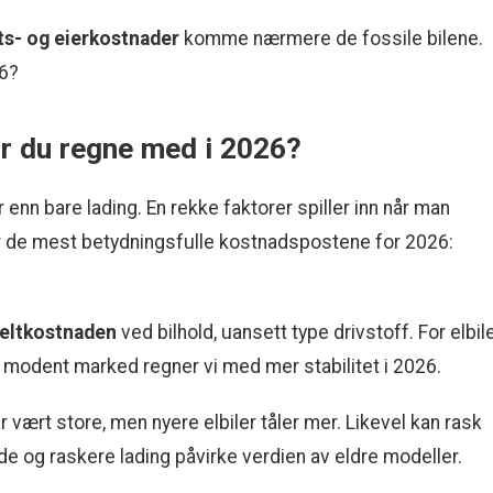
fts- og eierkostnader
komme nærmere de fossile bilene.
26?
r du regne med i 2026?
 enn bare lading. En rekke faktorer spiller inn når man
r de mest betydningsfulle kostnadspostene for 2026:
keltkostnaden
ved bilhold, uansett type drivstoff. For elbil
t modent marked regner vi med mer stabilitet i 2026.
vært store, men nyere elbiler tåler mer. Likevel kan rask
de og raskere lading påvirke verdien av eldre modeller.