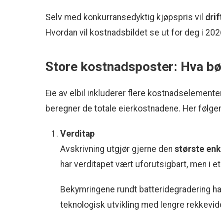
Selv med konkurransedyktig kjøpspris vil
dri
Hvordan vil kostnadsbildet se ut for deg i 20
Store kostnadsposter: Hva bø
Eie av elbil inkluderer flere kostnadselementer
beregner de totale eierkostnadene. Her følge
Verditap
Avskrivning utgjør gjerne den
største en
har verditapet vært uforutsigbart, men i e
Bekymringene rundt batteridegradering har 
teknologisk utvikling med lengre rekkevid